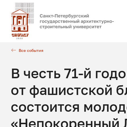
Все события
В честь 71-й го
от фашистской 
состоится молод
«Непокоренный 