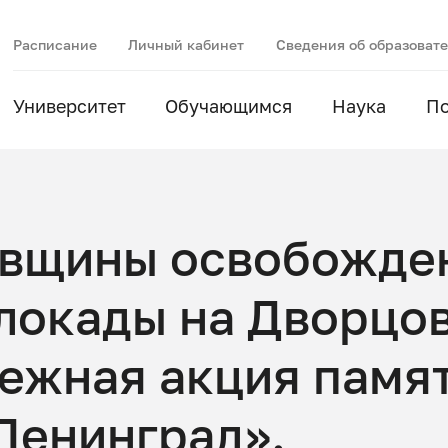
Расписание
Личный кабинет
Сведения об образоват
Университет
Обучающимся
Наука
П
довщины освобожде
блокады на Дворцо
ежная акция памя
Ленинград».