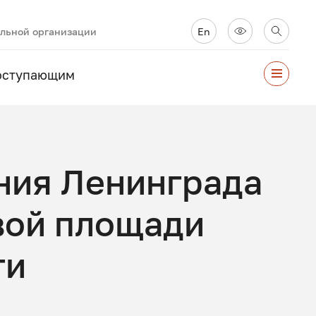
ельной организации
En
оступающим
ния Ленинграда
вой площади
ти