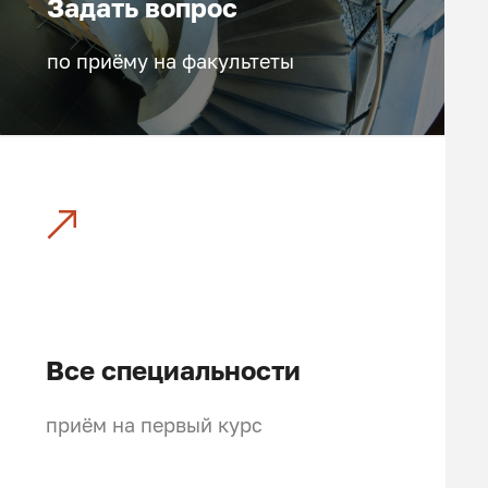
Задать вопрос
, C#);
елированию в строительстве.
по приёму на факультеты
ия»;
Все специальности
приём на первый курс