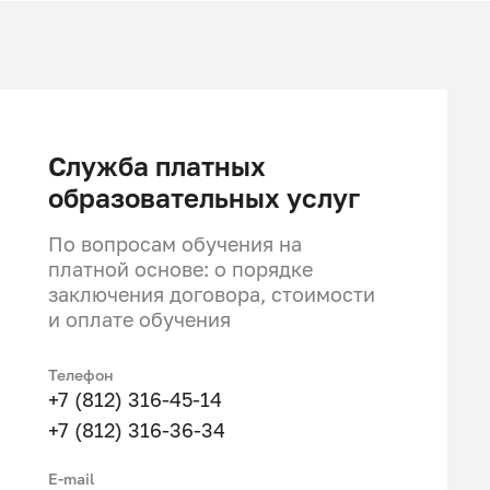
ов: ТИМ-технологии (моделирование,
тельные конструкции и внутренние сети
аммного обеспечения и расширение
готовки студенты получают твердые знания
Служба платных
, BIM-программисты, способные решать
мационным моделированием зданий.
образовательных услуг
По вопросам обучения на
платной основе: о порядке
 в механике, основы архитектурно-
заключения договора, стоимости
атериаловедения, основы железобетонных и
и оплате обучения
тельного производства, строительная физика,
еских и деревянных конструкций, основы
Телефон
мпьютерное и математическое моделирование
+7 (812) 316-45-14
анизации строительства, 3D-печать и основы
+7 (812) 316-36-34
программные комплексы
Е-mail
информационных моделей, основы ТИМ-