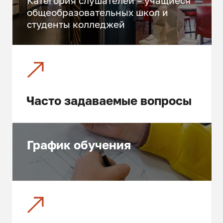
Категория слушателей – учащиеся
общеобразовательных школ и
студенты колледжей
Часто за­да­ва­емые во­про­сы
График обучения