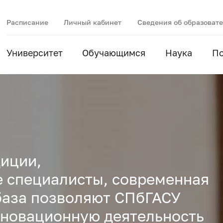
Расписание
Личный кабинет
Сведения об образоват
Университет
Обучающимся
Наука
П
диции,
 специалисты, современная
база позволяют СПбГАСУ
нновационную деятельность