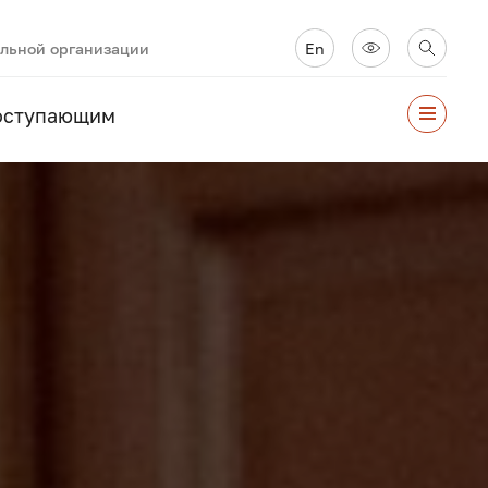
ельной организации
En
оступающим