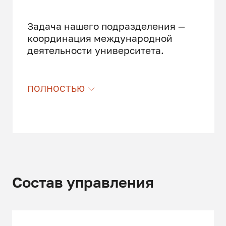
Задача нашего подразделения —
координация международной
деятельности университета.
Управление международной
ПОЛНОСТЬЮ
деятельности занимается
взаимодействием с зарубежными
партнёрами, международными
организациями за рубежом и
внутри страны по вопросам
реализации международных
связей университета,
координацией академической...
Состав управления