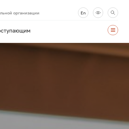
ельной организации
En
оступающим