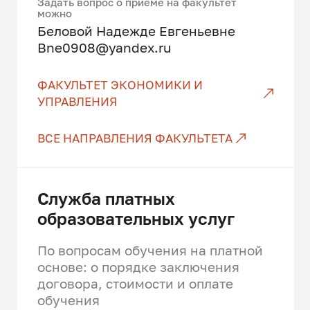
Задать вопрос о приёме на факультет
маркетинговой стратегии
можно
экономическая оценка
организации, в том числе, в
Беловой Надежде Евгеньевне
инвестиционных проектов
условиях цифровой
Bne0908@yandex.ru
трансформации экономики.
финансовый менеджмент
ФАКУЛЬТЕТ ЭКОНОМИКИ И
Изучаемые профильные
маркетинг
УПРАВЛЕНИЯ
дисциплины
разработка управленческих
ВСЕ НАПРАВЛЕНИЯ ФАКУЛЬТЕТА
решений
теория отраслевых рынков
организация строительства
методы и модели теории
управления
Служба платных
управление затратами в
образовательных услуг
строительстве
бизнес-планирование
государственное и
По вопросам обучения на платной
система сбалансированных
муниципальное управление
основе: о порядке заключения
показателей
договора, стоимости и оплате
основы управления бизнес-
обучения
маркетинговая