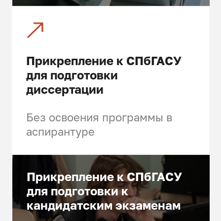
в структурах, где выпускники
в структурах, где выпускники
являются предпринимателями,
являются предпринимателями,
создающими и развивающими
создающими и развивающими
собственное дело
собственное дело
Прикрепление к СПбГАСУ
для подготовки
диссертации
Без освоения программы в
аспирантуре
Прикрепление к СПбГАСУ
для подготовки к
кандидатским экзаменам