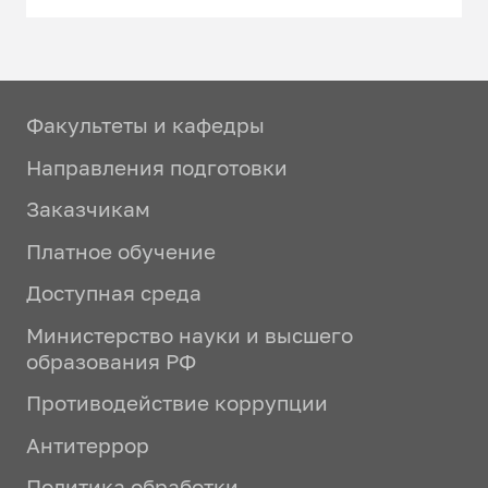
в адвокатуре
в коммерческих организациях
в транспортных,
Факультеты и кафедры
экспедиторских и
Направления подготовки
логистических компаниях
Заказчикам
в компаниях – операторах
транспортной инфраструктуры
Платное обучение
(порты, аэропорты,
Доступная среда
железнодорожные и
контейнерные терминалы)
Министерство науки и высшего
образования РФ
в страховых компаниях,
специализирующихся на
Противодействие коррупции
страховании транспортных
Антитеррор
рисков и грузов
Политика обработки