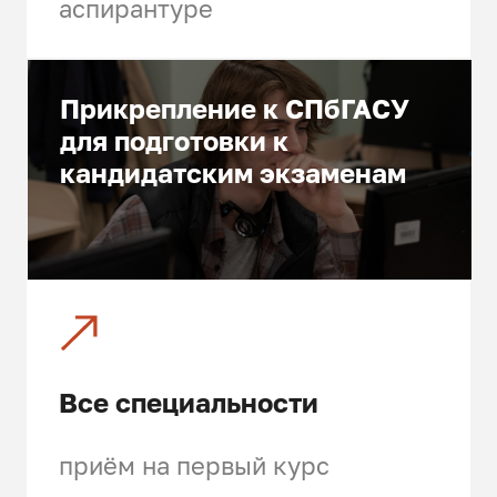
аспирантуре
проблемы их квалификации
Административное
расследование
Прикрепление к СПбГАСУ
правонарушений в области
для подготовки к
дорожного движения
кандидатским экзаменам
Выпускники по данному
профилю могут работать:
в органах государственной
власти
в арбитражных судах, судах
общей юрисдикции, мировых
Все специальности
судах
приём на первый курс
в правоохранительных органах