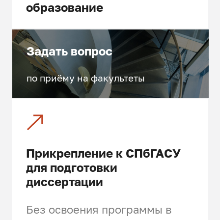
электрического транспорта
образование
Правовое обеспечение
контрольно-надзорной
деятельности в сфере
Задать вопрос
транспортной безопасности
по приёму на факультеты
Административно-правовое
регулирование транспортной
деятельности
Нормативное обеспечение
безопасности дорожного
движения
Прикрепление к СПбГАСУ
для подготовки
Особенности правового
диссертации
регулирования труда
работников транспорта
Без освоения программы в
Транспортные преступления и