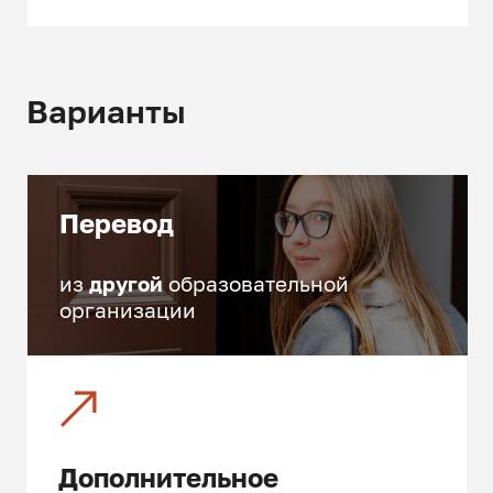
инвестиционной деятельности
в сфере транспорта
Автотранспортное право
Варианты
Железнодорожное право
Воздушное право
Перевод
Морское и речное право
Правовое регулирование
из
другой
образовательной
беспилотных транспортных
организации
средств
Правовой режим земель
транспорта
Правовое регулирование
Дополнительное
городского наземного