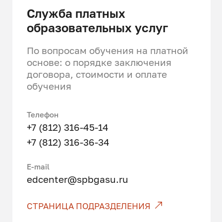
Договоры в сфере
Служба платных
транспортных правоотношений
образовательных услуг
Правовое регулирование
По вопросам обучения на платной
имущественных отношений в
основе: о порядке заключения
транспортной сфере
договора, стоимости и оплате
обучения
Правовое обеспечение
налогового
администрирования и
Телефон
таможенного регулирования в
+7 (812) 316-45-14
сфере транспорта
+7 (812) 316-36-34
Правовые основы
государственного и
Е-mail
edcenter@spbgasu.ru
корпоративного управления на
транспорте
СТРАНИЦА ПОДРАЗДЕЛЕНИЯ
Правовое регулирование