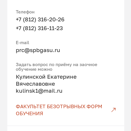
отношения в сфере транспортной
Телефон
деятельности; составления
+7 (812) 316-20-26
юридических документов;
консультирования по
+7 (812) 316-11-23
транспортным вопросам;
проведения правовых экспертиз;
Е-mail
проведения научных
prc@spbgasu.ru
исследований в сфере
транспортной деятельности;
Задать вопрос по приёму на заочное
защиты прав в сфере транспортной
обучение можно
Кулинской Екатерине
деятельности.
Вячеславовне
kulinsk1@mail.ru
Изучаемые профильные
дисциплины:
ФАКУЛЬТЕТ БЕЗОТРЫВНЫХ ФОРМ
ОБУЧЕНИЯ
Актуальные проблемы
транспортного права