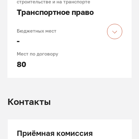
строительстве и на транспорте
Транспортное право
Бюджетных мест
-
Мест по договору
80
Получаемые знания и
навыки, специфика
Контакты
обучения
Получение знаний и навыков в
области теоретических и
практических проблем
Приёмная комиссия
законодательства, регулирующего