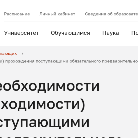
Расписание
Личный кабинет
Сведения об образоват
Университет
Обучающимся
Наука
П
упающих
и) прохождения поступающими обязательного предварительног
еобходимости
бходимости)
ступающими