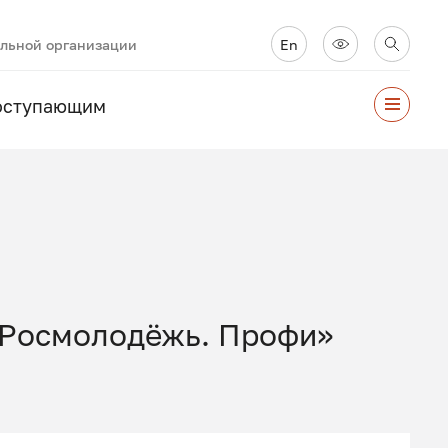
ельной организации
En
оступающим
«Росмолодёжь. Профи»