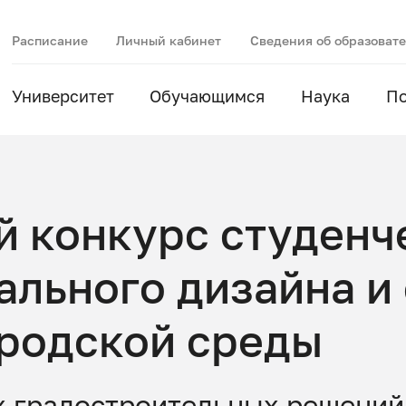
Расписание
Личный кабинет
Сведения об образоват
Университет
Обучающимся
Наука
П
й конкурс студенч
ального дизайна и
ородской среды
х градостроительных решений