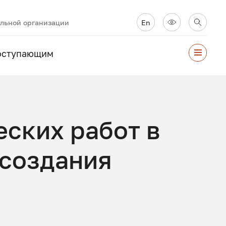
ельной организации
En
оступающим
еских работ в
 создания