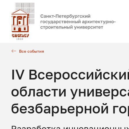
Все события
IV Всероссийски
области универс
безбарьерной г
Разработка инновационны