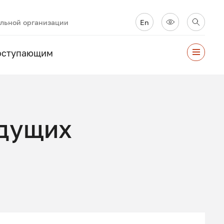
ельной организации
En
оступающим
удущих