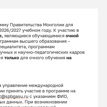
амму Правительства Монголии для
2026/2027 учебном году. К участию в
е,
являющиеся обучающимися
очно
й
граммам высшего образования –
пециалитета, программам
учных и научно-педагогических кадров
ся
только
для очного обучения
на
в управление международной
ии принять участие в программе на
rt@spbgasu.ru
с указанием ФИО,
ных данных. При возникновении