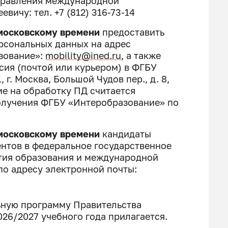
управления международной
ичу: тел. +7 (812) 316-73-14
о московскому времени
предоставить
ерсональных данных на адрес
зование»:
mobility@ined.ru
, а также
сия (почтой или курьером) в ФГБУ
г. Москва, Большой Чудов пер., д. 8,
сие на обработку ПД считается
олучения ФГБУ «Интеробразование» по
о московскому времени
кандидаты
нтов в федеральное государственное
тия образования и международной
по адресу электронной почты:
ьную программу Правительства
26/2027 учебного года прилагается.