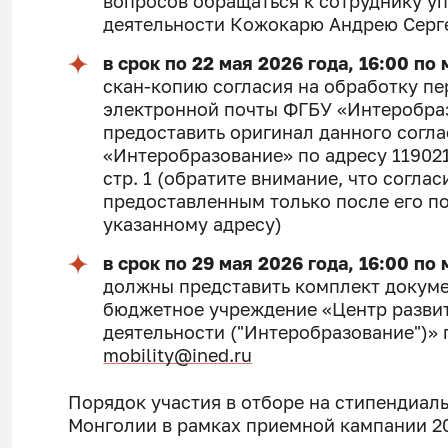
вопросов обращаться к сотруднику 
деятельности Кожокарю Андрею Сергеев
в срок по 22 мая 2026 года, 16:00 п
скан-копию согласия на обработку п
электронной почты ФГБУ «Интеробра
предоставить оригинал данного согла
«Интеробразование» по адресу 119021, 
стр. 1 (обратите внимание, что согла
предоставленным только после его п
указанному адресу)
в срок по 29 мая 2026 года, 16:00 п
должны представить комплект докуме
бюджетное учреждение «Центр разви
деятельности ("Интеробразование")» 
mobility@ined.ru
Порядок участия в отборе на стипендиал
Монголии в рамках приемной кампании 20