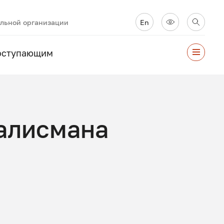
ельной организации
En
оступающим
талисмана