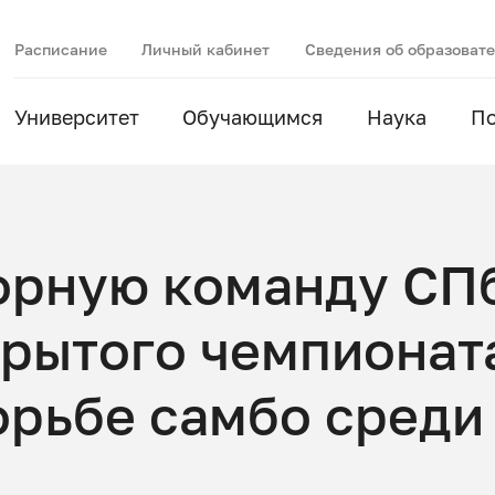
Расписание
Личный кабинет
Сведения об образоват
Университет
Обучающимся
Наука
П
орную команду СП
рытого чемпионата
орьбе самбо среди