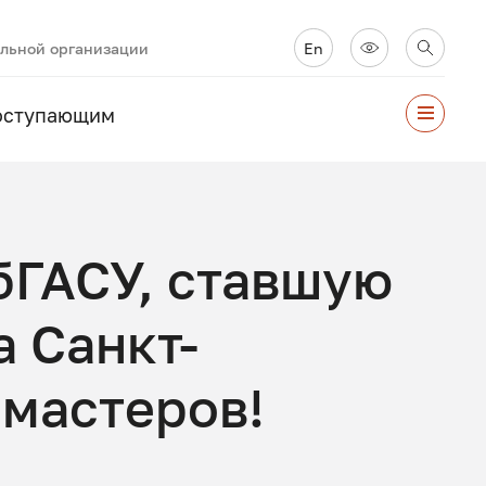
ельной организации
En
оступающим
бГАСУ, ставшую
 Санкт-
 мастеров!