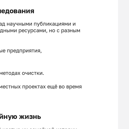
ледования
над научными публикациями и
одными ресурсами, но с разным
ые предприятия,
 методах очистки.
вместных проектах ещё во время
ейную жизнь