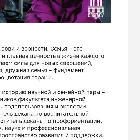
юбви и верности. Семья – это
 и главная ценность в жизни каждого
рпаем силы для новых свершений,
, дружная семья – фундамент
роцветания страны.
м историю научной и семейной пары –
дников факультета инженерной
ы водопользования и экологии.
итель декана по воспитательной
еститель декана по профориентации.
ия, наука и профессиональная
пространство развития и поддержки.