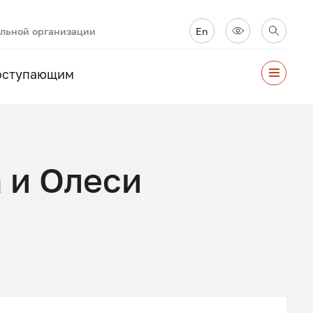
ельной организации
En
оступающим
 и Олеси