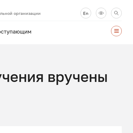
ельной организации
En
оступающим
учения вручены