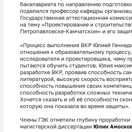
бакалавриата по направлению подготовк
поделился профессор кафедры организац
Государственная аттестационная комисс
на тему «Проектирование и строительство 
Петропавловске-Камчатском» и его защи
«Процесс выполнения ВКР Юлией Геннади
отношения к образовательному процессу,
исследователя и проектировщика, чему 
пытаются обучить студентов. Юлия макс
разработке ВКР, проявив способность са
литературой, высокую скорость восприят
способность повышения своих компетенц
способность разработки сложных технич
Хочется сказать и об её способности ско
которую она показала во время защиты».
Члены ГЭК отметили глубину проработки 
магистерской диссертации
Юлии Амоско