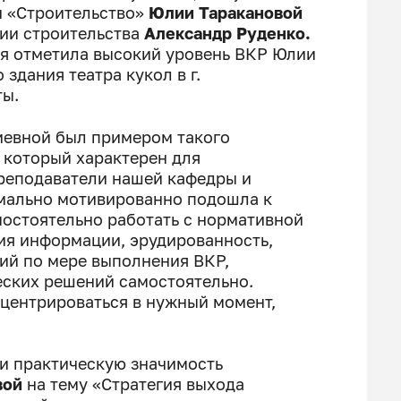
и «Строительство»
Юлии Таракановой
ии строительства
Александр Руденко.
ия отметила высокий уровень ВКР Юлии
здания театра кукол в г.
ты.
евной был примером такого
 который характерен для
преподаватели нашей кафедры и
имально мотивированно подошла к
мостоятельно работать с нормативной
ия информации, эрудированность,
ий по мере выполнения ВКР,
еских решений самостоятельно.
нцентрироваться в нужный момент,
и практическую значимость
вой
на тему «Стратегия выхода