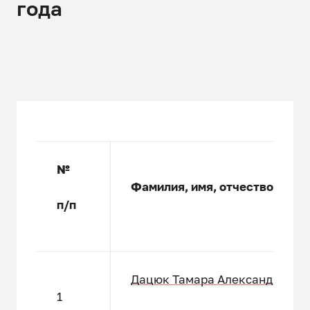
года
№
Фамилия, имя, отчество
п/п
Дацюк Тамара Александровна
1