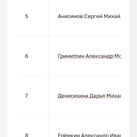
5
Анисимов Сергей Михайлович
6
Гримитлин
Александр Моисеев
7
Денисихина Дарья Михайловн
8
Ерёмкин Александр Иванович