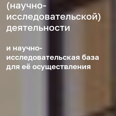
(научно-
исследовательской)
деятельности
и научно-
исследовательская база
для её осуществления