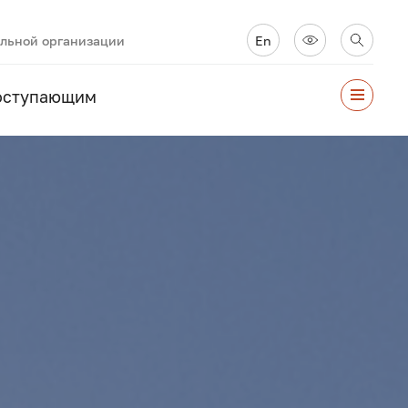
ельной организации
En
оступающим