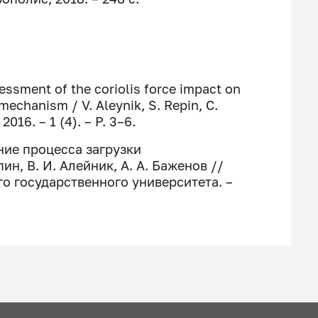
ssessment of the coriolis force impact on
mechanism / V. Aleynik, S. Repin, C.
2016. – 1 (4). – P. 3–6.
ние процесса загрузки
ин, В. И. Алейник, А. А. Баженов //
о государственного университета. –