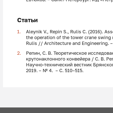
Статьи
Aleynik V., Repin S., Rulis C. (2016). A
the operation of the tower crane swing 
Rulis // Architecture and Engineering. – 
Репин, С. В.
Теоретическое исследова
крутонаклонного конвейера / С. В. Реп
Научно-технический вестник Брянског
2019. – № 4. – C. 510–515.