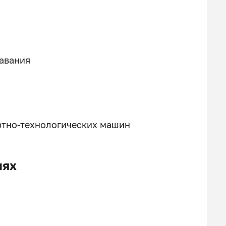
авания
ртно-технологических машин
иях