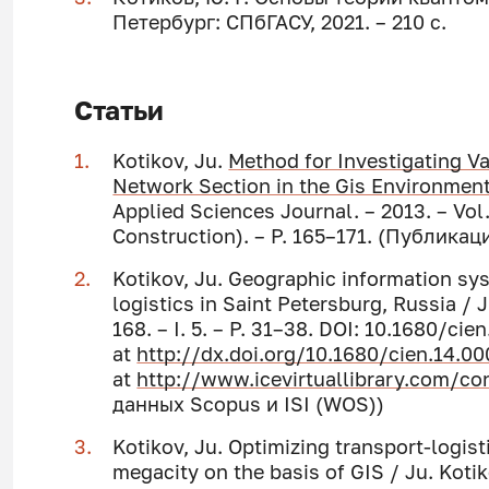
Петербург: СПбГАСУ, 2021. – 210 с.
Статьи
Kotikov, Ju.
Method for Investigating Va
Network Section in the Gis Environmen
Applied Sciences Journal. – 2013. – Vol
Construction). – P. 165–171. (Публика
Kotikov, Ju. Geographic information sys
logistics in Saint Petersburg, Russia / J
168. – I. 5. – P. 31–38. DOI: 10.1680/cie
at
http://dx.doi.org/10.1680/cien.14.0
at
http://www.icevirtuallibrary.com/con
данных Scopus и ISI (WOS))
Kotikov, Ju. Optimizing transport-logisti
megacity on the basis of GIS / Ju. Koti