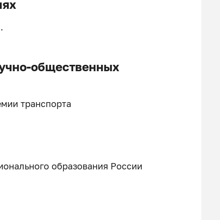
иях
.
аучно-общественных
емии транспорта
ионального образования России