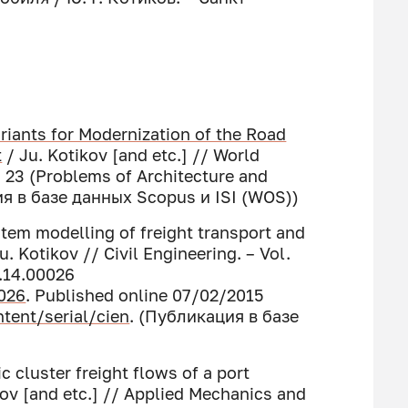
riants for Modernization of the Road
t
/ Ju. Kotikov [and etc.] // World
. 23 (Problems of Architecture and
ция в базе данных Scopus и ISI (WOS))
tem modelling of freight transport and
u. Kotikov // Civil Engineering. – Vol.
n.14.00026
0026
. Published online 07/02/2015
tent/serial/cien
. (Публикация в базе
c cluster freight flows of a port
kov [and etc.] // Applied Mechanics and