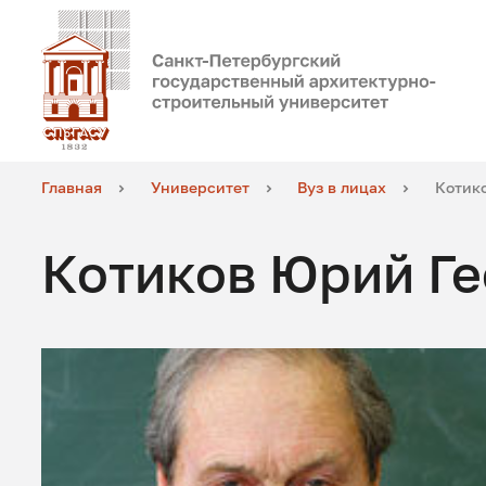
Главная
Университет
Вуз в лицах
Котик
Котиков Юрий Ге