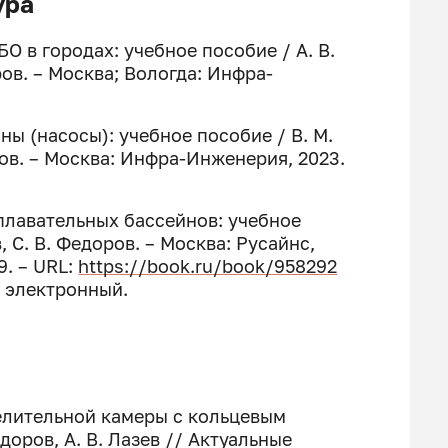
ура
БО в городах: учебное пособие / А. В.
ров. – Москва; Вологда: Инфра-
ны (насосы): учебное пособие / В. М.
оров. – Москва: Инфра-Инженерия, 2023.
 плавательных бассейнов: учебное
в, С. В. Федоров. – Москва: Русайнс,
9. – URL:
https://book.ru/book/958292
 : электронный.
делительной камеры с кольцевым
ёдоров, А. В. Лазев // Актуальные