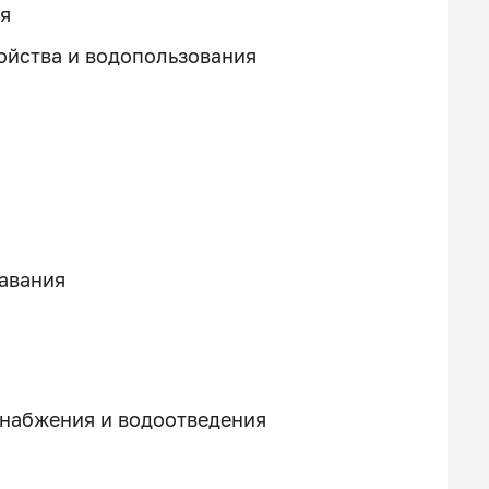
я
ойства и водопользования
авания
снабжения и водоотведения