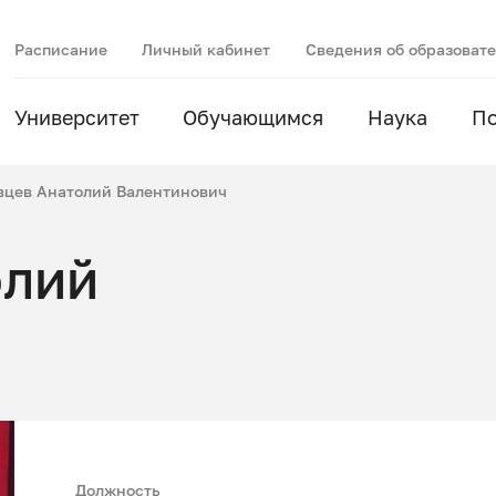
Расписание
Личный кабинет
Сведения об образоват
Университет
Обучающимся
Наука
П
вцев Анатолий Валентинович
олий
Должность