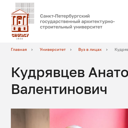
Главная
Университет
Вуз в лицах
Кудря
Кудрявцев Анат
Валентинович