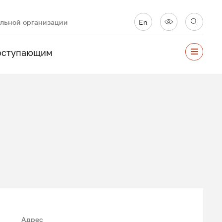
ельной организации
En
оступающим
Адрес