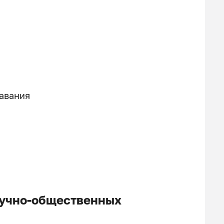
авания
аучно-общественных