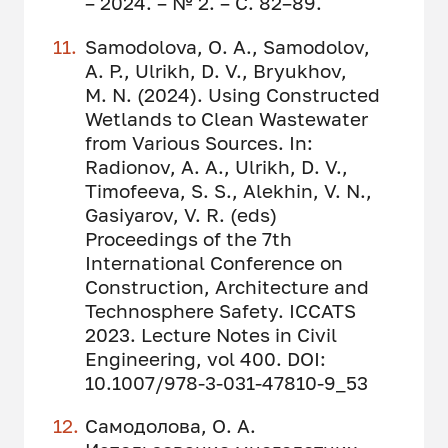
– 2024. – № 2. – С. 82–89.
Samodolova, O. A., Samodolov,
A. P., Ulrikh, D. V., Bryukhov,
M. N. (2024). Using Constructed
Wetlands to Clean Wastewater
from Various Sources. In:
Radionov, A. A., Ulrikh, D. V.,
Timofeeva, S. S., Alekhin, V. N.,
Gasiyarov, V. R. (eds)
Proceedings of the 7th
International Conference on
Construction, Architecture and
Technosphere Safety. ICCATS
2023. Lecture Notes in Civil
Engineering, vol 400. DOI:
10.1007/978-3-031-47810-9_53
Самодолова, О. А.