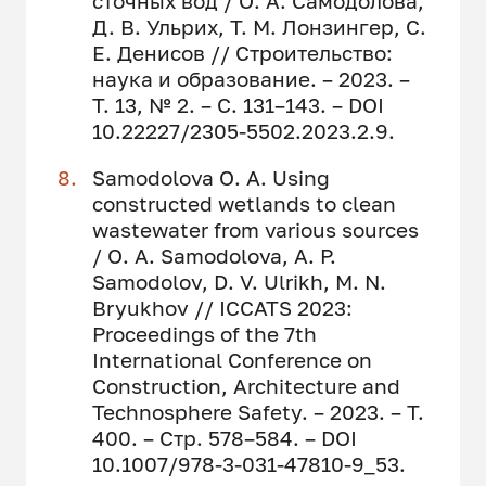
сточных вод / О. А. Самодолова,
Д. В. Ульрих, Т. М. Лонзингер, С.
Е. Денисов // Строительство:
наука и образование. – 2023. –
Т. 13, № 2. – С. 131–143. – DOI
10.22227/2305-5502.2023.2.9.
Samodolova O. A. Using
constructed wetlands to clean
wastewater from various sources
/ O. A. Samodolova, A. P.
Samodolov, D. V. Ulrikh, M. N.
Bryukhov // ICCATS 2023:
Proceedings of the 7th
International Conference on
Construction, Architecture and
Technosphere Safety. – 2023. – Т.
400. – Стр. 578–584. – DOI
10.1007/978-3-031-47810-9_53.