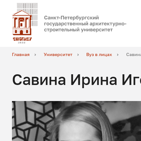
Главная
Университет
Вуз в лицах
Савин
Савина Ирина И