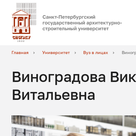
Главная
Университет
Вуз в лицах
Виног
Виноградова Ви
Витальевна