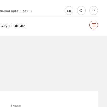
ельной организации
En
оступающим
Адрес