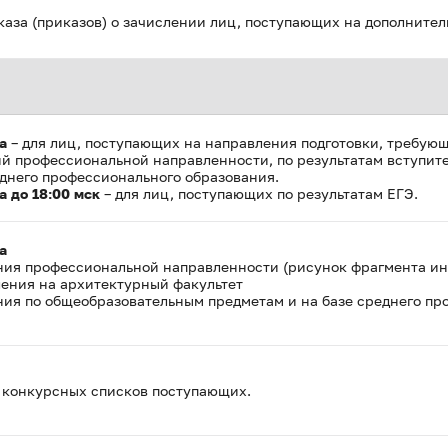
каза (приказов) о зачислении лиц, поступающих на дополнител
та
– для лиц, поступающих на направления подготовки, требу
й профессиональной направленности, по результатам вступи
еднего профессионального образования.
та до 18:00 мск
– для лиц, поступающих по результатам ЕГЭ.
та
ния профессиональной направленности (рисунок фрагмента ин
ления на архитектурный факультет
ния по общеобразовательным предметам и на базе среднего пр
 конкурсных списков поступающих.