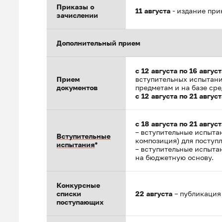
Приказы о
11 августа
- издание при
зачислении
Дополнительный прием
с 12 августа по 16 авгус
Прием
вступительных испытани
документов
предметам и на базе ср
с 12 августа по 21 авгус
с 18 августа по 21 авгус
– вступительные испыта
Вступительные
композиция) для поступ
испытания
*
– вступительные испыта
на бюджетную основу.
Конкурсные
списки
22 августа
– публикация
поступающих