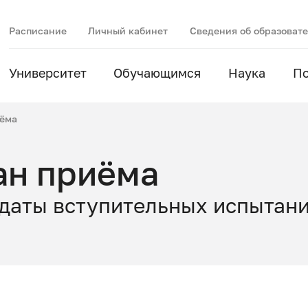
Расписание
Личный кабинет
Сведения об образоват
Университет
Обучающимся
Наука
П
иёма
ан приёма
 даты вступительных испытан