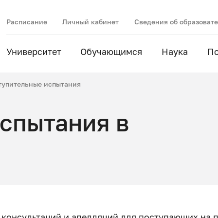
Расписание
Личный кабинет
Сведения об образоват
Университет
Обучающимся
Наука
П
тупительные испытания
спытания в
 консультаций и апелляций для поступающих на