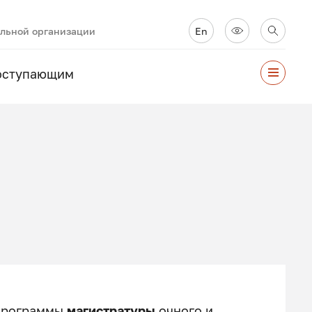
ельной организации
En
оступающим
 программы
магистратуры
очного и