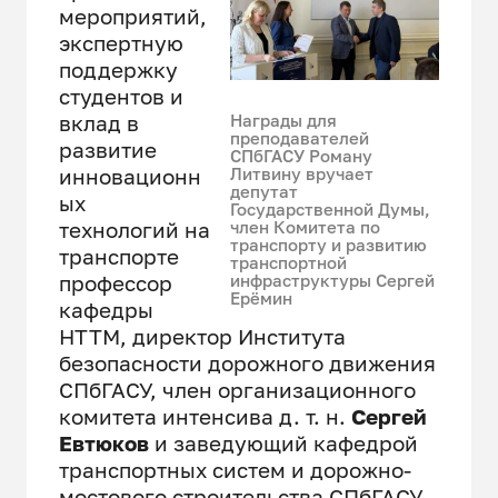
мероприятий,
экспертную
поддержку
студентов и
вклад в
Награды для
преподавателей
развитие
СПбГАСУ Роману
инновационн
Литвину вручает
депутат
ых
Государственной Думы,
технологий на
член Комитета по
транспорту и развитию
транспорте
транспортной
профессор
инфраструктуры Сергей
Ерёмин
кафедры
НТТМ, директор Института
безопасности дорожного движения
СПбГАСУ, член организационного
комитета интенсива д. т. н.
Сергей
Евтюков
и заведующий кафедрой
транспортных систем и дорожно-
мостового строительства СПбГАСУ