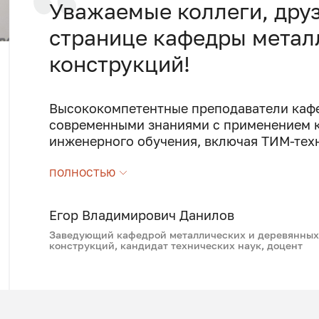
Уважаемые коллеги, друз
странице кафедры метал
конструкций!
Высококомпетентные преподаватели каф
современными знаниями с применением к
инженерного обучения, включая ТИМ-тех
Кафедра сотрудничает с ведущими компа
ПОЛНОСТЬЮ
рынка. На базе корпорации «Русь» – одн
деревянному строительству в Восточной 
Здесь студенты проходят практику и изу
Егор Владимирович Данилов
конструкций, проектирование и возведен
Заведующий кафедрой металлических и деревянны
конструкций, кандидат технических наук, доцент
Совместно с Ассоциацией развития сталь
работа по методическому обеспечению, б
актуальные компетенции, что облегчает 
На кафедре с привлечением ведущих рос
регулярно проводятся научные конферен