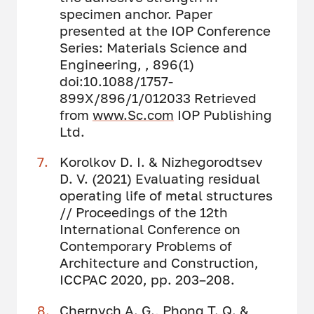
specimen anchor. Paper
presented at the IOP Conference
Series: Materials Science and
Engineering, , 896(1)
doi:10.1088/1757-
899X/896/1/012033 Retrieved
from
www.Sc.com
IOP Publishing
Ltd.
Korolkov D. I. & Nizhegorodtsev
D. V. (2021) Evaluating residual
operating life of metal structures
// Proceedings of the 12th
International Conference on
Contemporary Problems of
Architecture and Construction,
ICCPAC 2020, pp. 203–208.
Chernych A. G., Phong T. Q. &