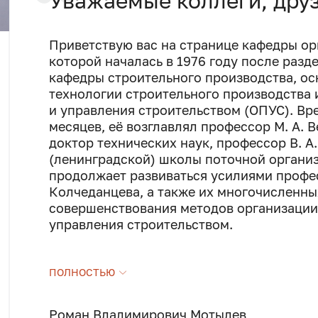
Уважаемые коллеги, друз
Приветствую вас на странице кафедры ор
которой началась в 1976 году после разд
кафедры строительного производства, осн
технологии строительного производства 
и управления строительством (ОПУС). Вре
месяцев, её возглавлял профессор М. А. Ве
доктор технических наук, профессор В. А
(ленинградской) школы поточной организ
продолжает развиваться усилиями професс
Колчеданцева, а также их многочисленны
совершенствования методов организации
управления строительством.
После нескольких реорганизаций кафедр
ПОЛНОСТЬЮ
– «Организация строительства».
В настоящее время на кафедре работают
Роман Владимирович Мотылев