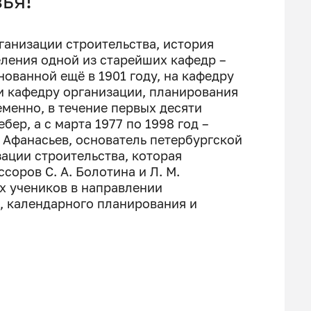
ья!
ганизации строительства, история
еления одной из старейших кафедр –
ованной ещё в 1901 году, на кафедру
и кафедру организации, планирования
менно, в течение первых десяти
бер, а с марта 1977 по 1998 год –
. Афанасьев, основатель петербургской
ации строительства, которая
оров С. А. Болотина и Л. М.
х учеников в направлении
, календарного планирования и
а получила своё современное название
 высококвалифицированные