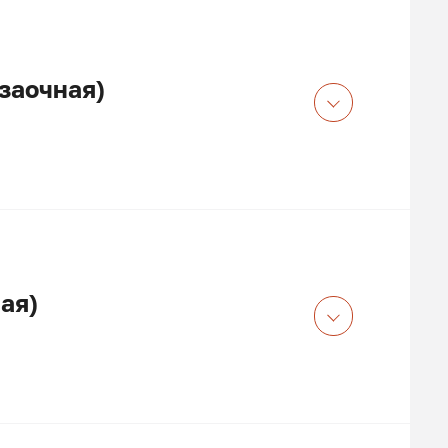
заочная)
ая)
сшее образование