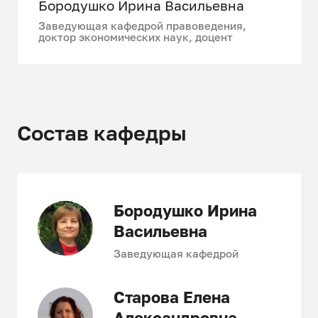
Бородушко Ирина Васильевна
научном уровне.
Заведующая кафедрой правоведения,
Стратегическая цель кафедры:
доктор экономических наук, доцент
подготовка универсальных
специалистов-правоведов,
способных в строительной сфере
эффективно решать правовые
вопросы и оперативно реагировать
Состав кафедры
на изменения в российском
законодательстве и
международном праве.
Бородушко Ирина
Васильевна
Заведующая кафедрой
Старова Елена