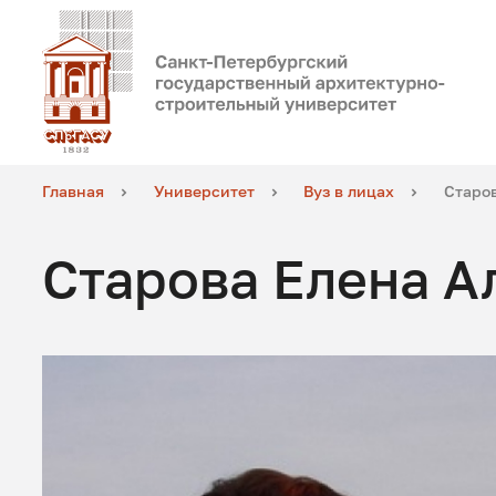
Главная
Университет
Вуз в лицах
Старо
Старова Елена А