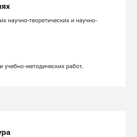
иях
х научно-теоретических и научно-
и учебно-методических работ.
ура