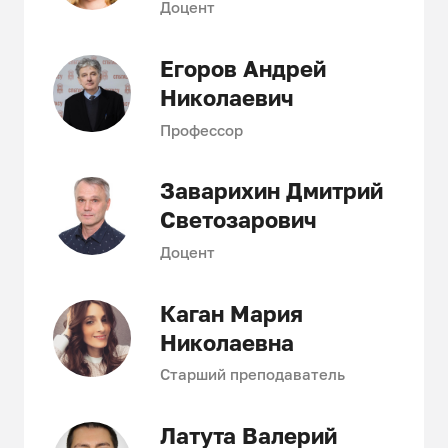
Доцент
инспекции, центре судебной
экспертизы.
Егоров Андрей
Николаевич
Профессор
Заварихин Дмитрий
Светозарович
Доцент
Каган Мария
Николаевна
Старший преподаватель
Латута Валерий