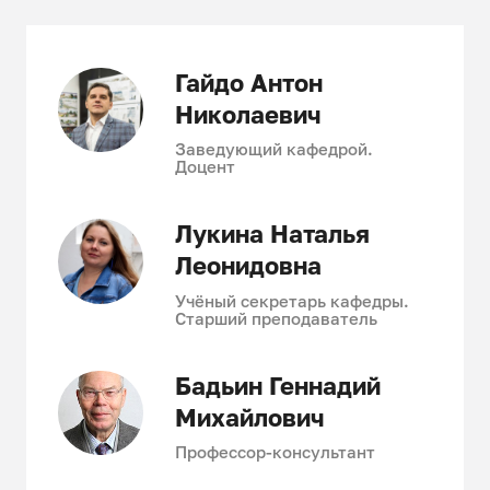
Бакалавры могут выполнять
следующие должностные
обязанности:
Гайдо Антон
Николаевич
производителя работ;
инженера контроля качества;
Заведующий кафедрой.
Доцент
инженера производственно-
технических отделов;
специалиста по сдаче и приёмке
Лукина Наталья
выполненных отдельных этапов
Леонидовна
строительных работ;
инженера-сметчика;
Учёный секретарь кафедры.
Старший преподаватель
специалиста договорных отделов;
разработчика технологических
карт, проектов производства работ
Бадьин Геннадий
и организации строительства;
Михайлович
специалиста отдела подготовки
Профессор-консультант
строительного производства.