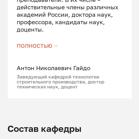
действительные члены различных
академий России, доктора наук,
профессора, кандидаты наук,
доценты.
От лица профессорско-
ПОЛНОСТЬЮ
преподавательского состава
кафедры хочу пожелать учащимся
СПбГАСУ успешного обучения,
Антон Николаевич Гайдо
которое даст им возможность
Заведующий кафедрой технологии
получить качественное
строительного производства, доктор
специализированное образование
технических наук, доцент
и стать достойными
представителями нашего вуза в
области строительства!
Выпускники нашей кафедры
Состав кафедры
работают в различных областях
строительного производства.