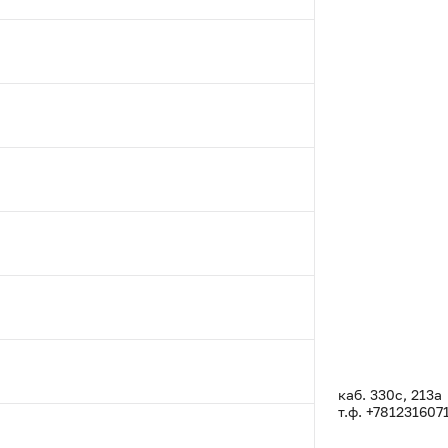
каб. 330с, 213а
т.ф. +781231607