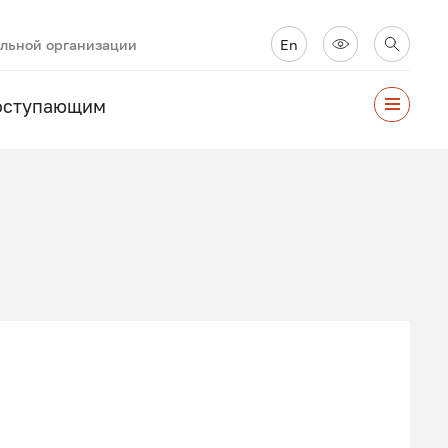
ельной организации
En
оступающим