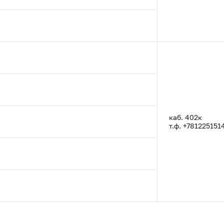
каб. 402к
т.ф. +781225151