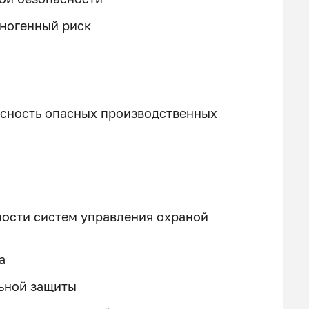
хногенный риск
асность опасных производственных
ности систем управления охраной
а
ьной защиты