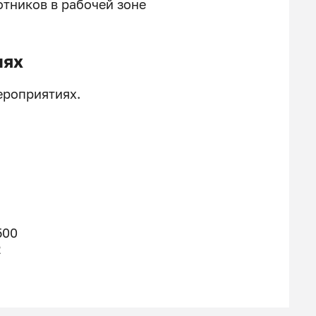
отников в рабочей зоне
иях
ероприятиях.
500
2