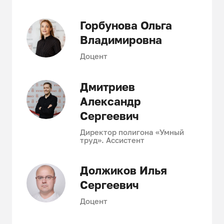
производства. Хочу пожелать
нашим студентам успешного
Горбунова Ольга
обучения, которое даст им
возможность получить
Владимировна
качественное специализированное
Доцент
образование и откроет
возможности для дальнейшего
профессионального развития в
Дмитриев
жизненно важной области
Александр
безопасности в техносфере.
Сергеевич
Директор полигона «Умный
труд». Ассистент
Должиков Илья
Сергеевич
Доцент