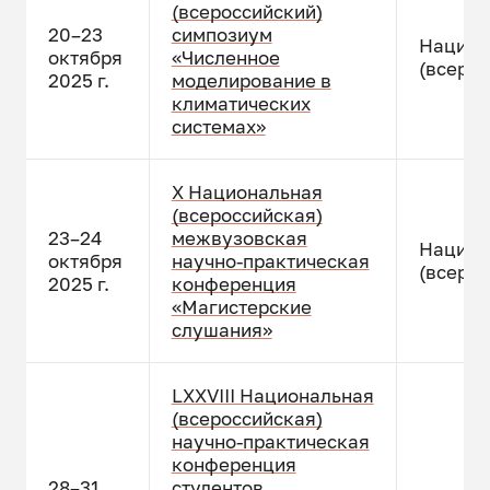
(всероссийский)
20–23
симпозиум
Национ
октября
«Численное
(всерос
2025 г.
моделирование в
климатических
системах»
X Национальная
(всероссийская)
23–24
межвузовская
Национ
октября
научно-практическая
(всерос
2025 г.
конференция
«Магистерские
слушания»
LXXVIII Национальная
(всероссийская)
научно-практическая
конференция
28–31
студентов,