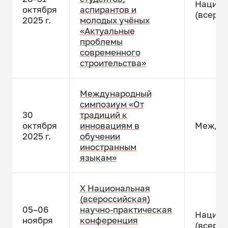
Национ
октября
аспирантов и
(всерос
2025 г.
молодых учёных
«Актуальные
проблемы
современного
строительства»
Международный
симпозиум «От
30
традиций к
октября
инновациям в
Междун
2025 г.
обучении
иностранным
языкам»
X Национальная
(всероссийская)
05–06
научно-практическая
Национ
ноября
конференция
(всерос