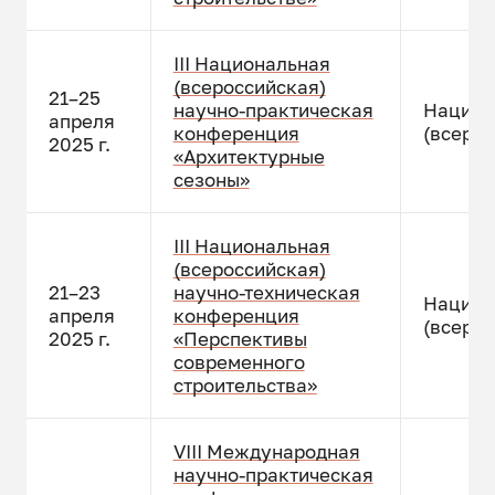
III Национальная
(всероссийская)
21–25
научно-практическая
Национ
апреля
конференция
(всерос
2025 г.
«Архитектурные
сезоны»
III Национальная
(всероссийская)
21–23
научно-техническая
Национ
апреля
конференция
(всерос
2025 г.
«Перспективы
современного
строительства»
VIII Международная
научно-практическая