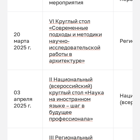
мероприятия
VI Круглый стол
«Современные
20
подходы и методики
марта
научно-
Регион
2025 г.
исследовательской
работы в
архитектуре»
II Национальный
(всероссийский)
03
круглый стол «Наука
Национ
апреля
на иностранном
(всерос
2025 г.
языке – шаг в
будущее
профессионала»
III Региональный