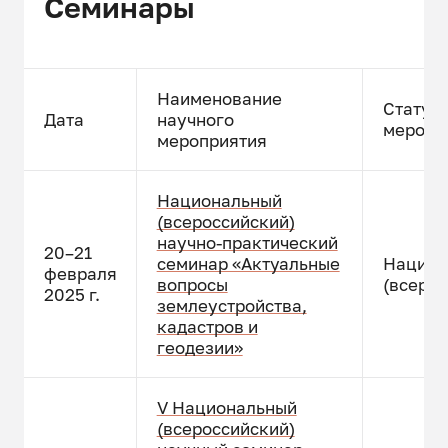
Семинары
Наименование
Статус
Дата
научного
меропр
мероприятия
Национальный
(всероссийский)
научно-практический
20–21
семинар «Актуальные
Национ
февраля
вопросы
(всерос
2025 г.
землеустройства,
кадастров и
геодезии»
V Национальный
(всероссийский)