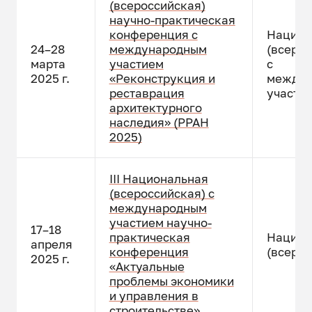
(всероссийская)
научно-практическая
конференция с
Национ
24–28
международным
(всерос
марта
участием
с
2025 г.
«Реконструкция и
междун
реставрация
участи
архитектурного
наследия» (РРАН
2025)
III Национальная
(всероссийская) с
международным
участием научно-
17–18
практическая
Национ
апреля
конференция
(всерос
2025 г.
«Актуальные
проблемы экономики
и управления в
строительстве»